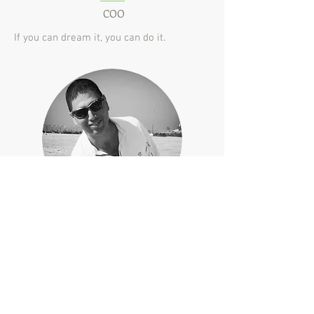
COO
If you can dream it, you can do it.
Giyora Elgar
CEO
"Be creative, think out of the box"