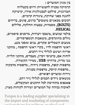
בין מגוון המוצרים :
קרמיקה טכנית לתעשייה: זרזים בקטליזה
הטרוגנית, סילקט לטכנולוגית אידוי, קרמיקה
להגנה מפני שחיקה, צינורות קרמיים.
רכיבים מכאניים מוטסים" ברגים, פינים, בריחים
(BOLTS), מסמרות, טבעות החלקה, סלילים
HELICAL.
בולמי זעזועים ,משככי רעידות, מרסנים סיסמיים,
נוזלים מהונדסים, משאבות וקומפרסורים.
מנועים חשמליים ובקרים, צגים ומסכי מגע.
ראשי הדפסה לדיו , בקרי ראשי הדפסה , מתקני
אריזה ושינוע לגלילי נייר רחבים.
לוחות אם, כרטיסי זיכרון, מעבדים, מתקני תלייה.
נגני מדיה, מרחיקי USB , ממירי תקשורת.
מדפסות קופה, מדפסות ניידות , מדפסות מדבקות
, מדפסות קיוסק, מדפסות מכניות.
ניירות ומוצרים רפואיים.
מנשאים ניידים חכמים לגלילי נייר רחב.
פאנפוס מתחייבת לכל התקנים המקובלים,
לאיכות גבוהה של המוצרים ושירות לקוחות מצוין.
Funpos is a leading supplier specializing in
the import and marketing of components
and products for military, medical and